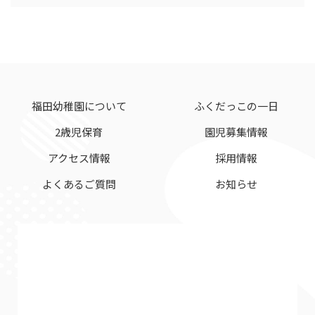
メールアドレス等、特定の個人を識別できる情報
をいいます。
2.個人情報の管理
当社は、お客さまの個人情報を正確かつ最新の状
福田幼稚園について
ふくだっこの一日
態に保ち、個人情報への不正アクセス・紛失・破
2歳児保育
園児募集情報
損・改ざん・漏洩などを防止するため、セキュリ
アクセス情報
採用情報
ティシステムの維持・管理体制の整備・社員教育
よくあるご質問
お知らせ
の徹底等の必要な措置を講じ、安全対策を実施し
個人情報の厳重な管理を行ないます。
3.個人情報の利用目的
お客さまからお預かりした個人情報は、当社から
のご連絡や業務のご案内やご質問に対する回答と
して、電子メールや資料のご送付に利用いたしま