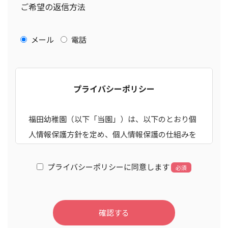
ご希望の返信方法
メール
電話
プライバシーポリシー
福田幼稚園（以下「当園」）は、以下のとおり個
人情報保護方針を定め、個人情報保護の仕組みを
構築し、全従業員に個人情報保護の重要性の認識
と取組みを徹底させることにより、個人情報の保
プライバシーポリシーに同意します
必須
護を推進致します。
1.個人情報とは
本サイトにおいて、住所・氏名・電話番号・電子